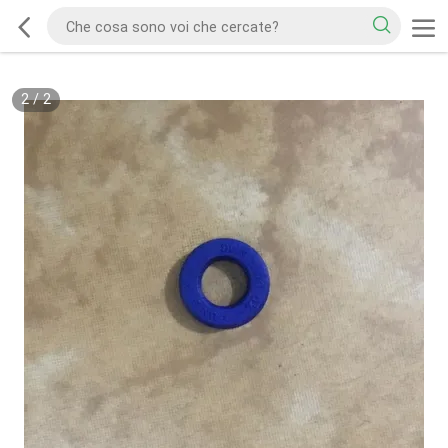
2
/
2