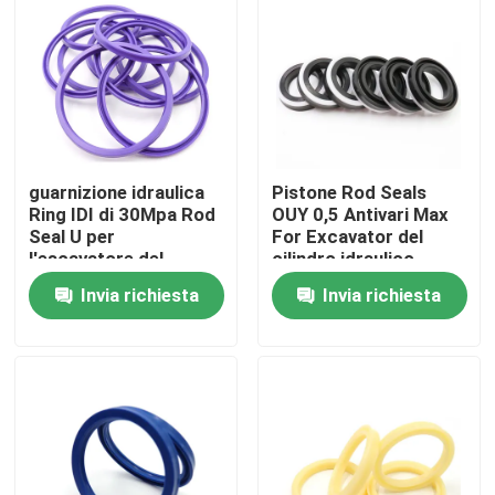
Circa noi
Giro della fabbrica
guarnizione idraulica
Pistone Rod Seals
Controllo di qualità
Ring IDI di 30Mpa Rod
OUY 0,5 Antivari Max
Seal U per
For Excavator del
l'escavatore del
cilindro idraulico
Contattici
cingolo
Invia richiesta
Invia richiesta
Notizie
Casi
Corredo idraulico della guarnizione dell'interruttore