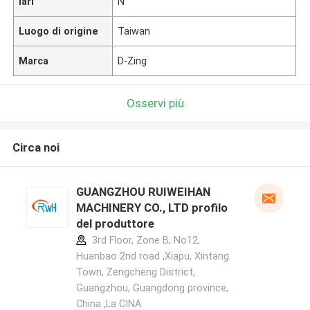
lari
N
Luogo di origine
Taiwan
Marca
D-Zing
Osservi più
Circa noi
GUANGZHOU RUIWEIHAN
MACHINERY CO., LTD profilo
del produttore
3rd Floor, Zone B, No12,
Huanbao 2nd road ,Xiapu, Xintang
Town, Zengcheng District,
Guangzhou, Guangdong province,
China ,La CINA