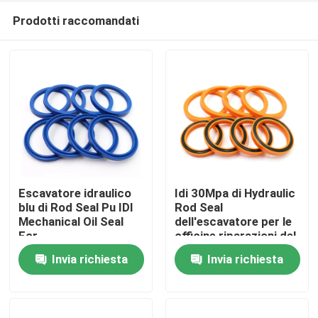
Prodotti raccomandati
Escavatore idraulico
Idi 30Mpa di Hydraulic
blu di Rod Seal Pu IDI
Rod Seal
Mechanical Oil Seal
dell'escavatore per le
Casa
For
officine riparazioni del
macchinario
Invia richiesta
Invia richiesta
Prodotti
Video