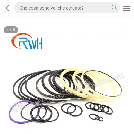
2
/
6