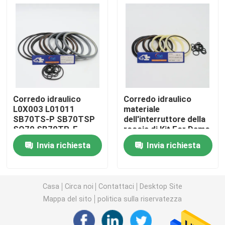
Escavatore Seal Kit
corredo della guarnizione del jcb
Corredo della guarnizione di KOMATSU
Corredo idraulico
Corredo idraulico
L0X003 L01011
materiale
SB70TS-P SB70TSP
dell'interruttore della
Rod Seal idraulico
SQ70 SB70TR-F
roccia di Kit For Damo
SB70TRF della
DMB 70 della
Invia richiesta
Invia richiesta
guarnizione
guarnizione del
Guarnizione idraulica
dell'interruttore di
martello di PTFE
SOOSAN SB70
Parapolvere idraulica
Casa
Circa noi
Contattaci
Desktop Site
Mappa del sito
politica sulla riservatezza
Guarnizione idraulica del pistone