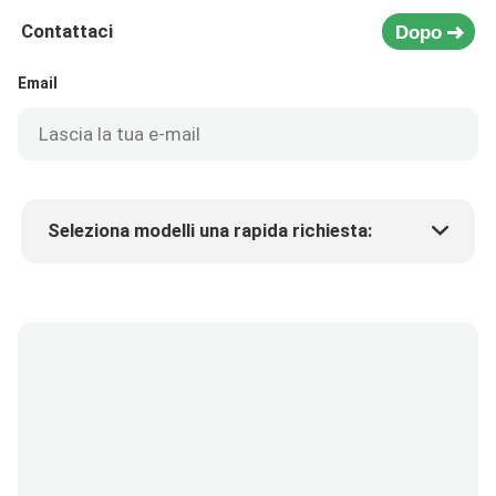
Contattaci
Dopo
Email
Seleziona modelli una rapida richiesta:
Prezzo del prodotto
Min.order quantity
Richiedi un campione
Più dettagli