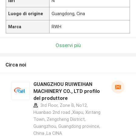
lari
N
Luogo di origine
Guangdong, Cina
Marca
RWH
Osservi più
Circa noi
GUANGZHOU RUIWEIHAN
MACHINERY CO., LTD profilo
del produttore
3rd Floor, Zone B, No12,
Huanbao 2nd road ,Xiapu, Xintang
Town, Zengcheng District,
Guangzhou, Guangdong province,
China ,La CINA