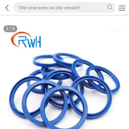
2
/
6