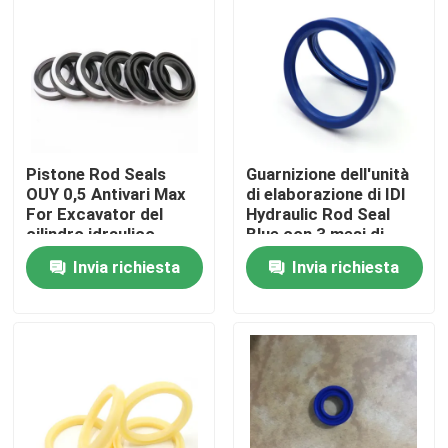
Circa noi
Giro della fabbrica
Pistone Rod Seals
Guarnizione dell'unità
Controllo di qualità
OUY 0,5 Antivari Max
di elaborazione di IDI
For Excavator del
Hydraulic Rod Seal
cilindro idraulico
Blue con 3 mesi di
Contattici
garanzia
Invia richiesta
Invia richiesta
Notizie
Casi
Corredo idraulico della guarnizione dell'interruttore