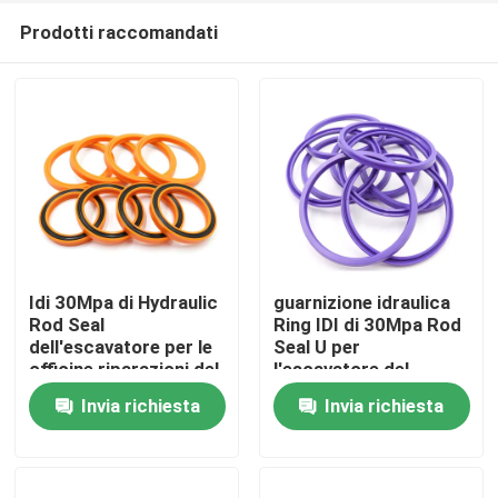
Prodotti raccomandati
Idi 30Mpa di Hydraulic
guarnizione idraulica
Rod Seal
Ring IDI di 30Mpa Rod
dell'escavatore per le
Seal U per
Casa
officine riparazioni del
l'escavatore del
macchinario
cingolo
Invia richiesta
Invia richiesta
Prodotti
Video