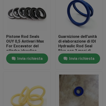
Circa noi
Giro della fabbrica
Pistone Rod Seals
Guarnizione dell'unità
OUY 0,5 Antivari Max
di elaborazione di IDI
Controllo di qualità
For Excavator del
Hydraulic Rod Seal
cilindro idraulico
Blue con 3 mesi di
garanzia
Invia richiesta
Invia richiesta
Contattici
Notizie
Casi
Corredo idraulico della guarnizione dell'interruttore