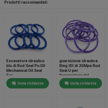
Prodotti raccomandati
Escavatore idraulico
guarnizione idraulica
blu di Rod Seal Pu IDI
Ring IDI di 30Mpa Rod
Mechanical Oil Seal
Seal U per
For
l'escavatore del
Casa
cingolo
Invia richiesta
Invia richiesta
Prodotti
Video