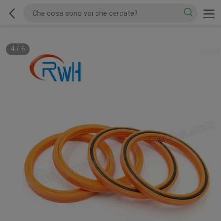
4
/
6