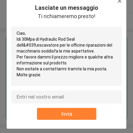
Fornitore verificato
Lasciate un messaggio
Ti richiameremo presto!
Osservi più
Ottieni il miglior prezzo per
Idi 30Mpa di Hydraulic Rod Seal
dell'escavatore per le officine
riparazioni del macchinario
Continua
Invia