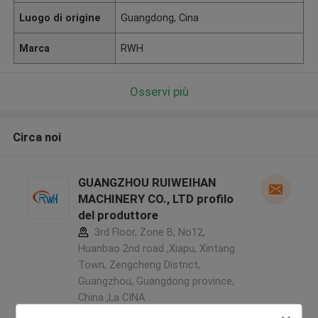
Luogo di origine
Guangdong, Cina
Marca
RWH
Osservi più
Circa noi
GUANGZHOU RUIWEIHAN
MACHINERY CO., LTD profilo
del produttore
3rd Floor, Zone B, No12,
Huanbao 2nd road ,Xiapu, Xintang
Town, Zengcheng District,
Guangzhou, Guangdong province,
China ,La CINA
5.0