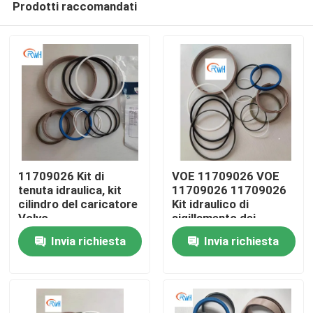
Prodotti raccomandati
11709026 Kit di
VOE 11709026 VOE
tenuta idraulica, kit
11709026 11709026
cilindro del caricatore
Kit idraulico di
Volvo
sigillamento dei
Casa
cilindri
Invia richiesta
Invia richiesta
Prodotti
Video