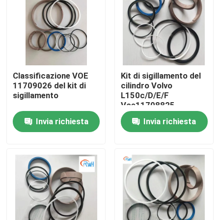
Circa noi
Giro della fabbrica
Classificazione VOE
Kit di sigillamento del
11709026 del kit di
cilindro Volvo
Controllo di qualità
sigillamento
L150c/D/E/F
Voe11708825
11709018 11709025
Invia richiesta
Invia richiesta
Contattici
11709026 11709028
Notizie
Casi
Corredo idraulico della guarnizione dell'interruttore