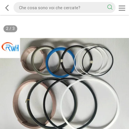
2
/
3