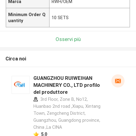
Marca
RWH/OEM
Minimum Order Q
10 SETS
uantity
Osservi più
Circa noi
GUANGZHOU RUIWEIHAN
MACHINERY CO., LTD profilo
del produttore
3rd Floor, Zone B, No12,
Huanbao 2nd road ,Xiapu, Xintang
Town, Zengcheng District,
Guangzhou, Guangdong province,
China ,La CINA
5.0