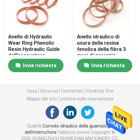
Escavatore Seal Kit
corredo della guarnizione del jcb
Anello di Hydraulic
Anello idraulico di
Wear Ring Phenolic
usura della resina
Resin Hydraulic Guide
fenolica della fibra 3
dell'escavatore
mesi di garanzia
Corredo della guarnizione di KOMATSU
Invia richiesta
Invia richiesta
Rod Seal idraulico
Casa
Circa noi
Contattaci
Desktop Site
Guarnizione idraulica
Mappa del sito
politica sulla riservatezza
Parapolvere idraulica
Qualità
Corredo idraulico della guarnizione
dell'interruttore
Fabbrica cinese.Copyright ©
Guarnizione idraulica del pistone
2026 GUANGZHOU RUIWEIHAN MACHINERY CO.,