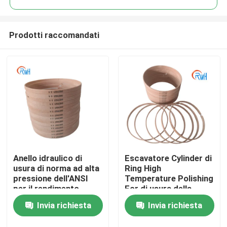
Prodotti raccomandati
Anello idraulico di
Escavatore Cylinder di
Casa
usura di norma ad alta
Ring High
pressione dell'ANSI
Temperature Polishing
per il rendimento
For di usura della
Prodotti
elevato
resina fenolica del
Invia richiesta
Invia richiesta
circuito idraulico
Video