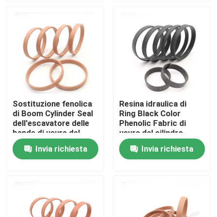
Circa noi
Giro della fabbrica
Controllo di qualità
Sostituzione fenolica
Resina idraulica di
di Boom Cylinder Seal
Ring Black Color
Contattici
dell'escavatore delle
Phenolic Fabric di
bande di usura del
usura del cilindro
cilindro idraulico di
Invia richiesta
Invia richiesta
Notizie
WR
Casi
Corredo idraulico della guarnizione dell'interruttore