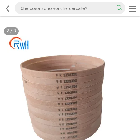
2
/
3