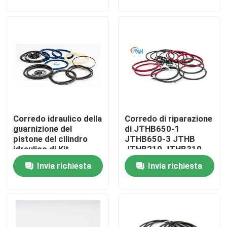
cingolo
Circa noi
Giro della fabbrica
Controllo di qualità
Corredo idraulico della
Corredo di riparazione
Contattici
guarnizione del
di JTHB650-1
pistone del cilindro
JTHB650-3 JTHB
idraulico di Kit
JTHB210 JTHB310
Notizie
Hammer Msb 250 della
JTHB350 JTHB450
Invia richiesta
Invia richiesta
guarnizione
JTHB650 per
dell'interruttore della
l'escavatore Spare
Casi
roccia di MSB
Parts
Corredo idraulico della guarnizione dell'interruttore