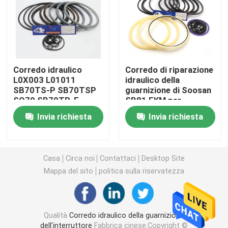
Escavatore Seal Kit
corredo della guarnizione del jcb
Corredo idraulico
Corredo di riparazione
L0X003 L01011
idraulico della
SB70TS-P SB70TSP
guarnizione di Soosan
Corredo della guarnizione di KOMATSU
SQ70 SB70TR-F
SB81 FKM per
SB70TRF della
l'escavatore del
Invia richiesta
Invia richiesta
guarnizione
cingolo
Rod Seal idraulico
dell'interruttore di
SOOSAN SB70
Guarnizione idraulica
Casa
Circa noi
Contattaci
Desktop Site
Mappa del sito
politica sulla riservatezza
Parapolvere idraulica
Qualità
Corredo idraulico della guarnizione
Guarnizione idraulica del pistone
dell'interruttore
Fabbrica cinese.Copyright ©