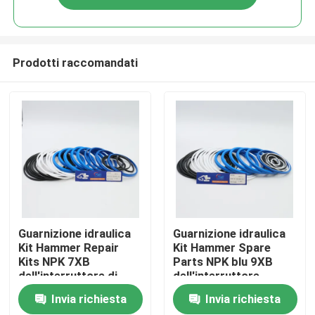
Prodotti raccomandati
Casa
Guarnizione idraulica
Guarnizione idraulica
Kit Hammer Repair
Kit Hammer Spare
Kits NPK 7XB
Parts NPK blu 9XB
Prodotti
dell'interruttore di
dell'interruttore
NPK GB7 per
dell'unità di
Invia richiesta
Invia richiesta
l'escavatore del
elaborazione
Video