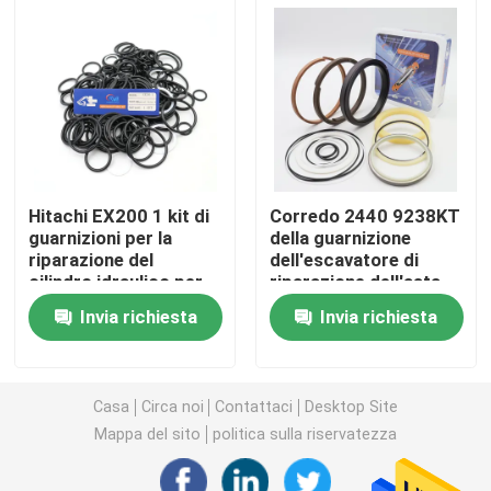
Escavatore Seal Kit
corredo della guarnizione del jcb
Corredo della guarnizione di KOMATSU
Hitachi EX200 1 kit di
Corredo 2440 9238KT
guarnizioni per la
della guarnizione
riparazione del
dell'escavatore di
Rod Seal idraulico
cilindro idraulico per
riparazione dell'asta
la valvola di controllo
per Daewoo DH300 5
Invia richiesta
Invia richiesta
dell'escavatore
DH300 7
Guarnizione idraulica
Parapolvere idraulica
Casa
Circa noi
Contattaci
Desktop Site
Mappa del sito
politica sulla riservatezza
Guarnizione idraulica del pistone