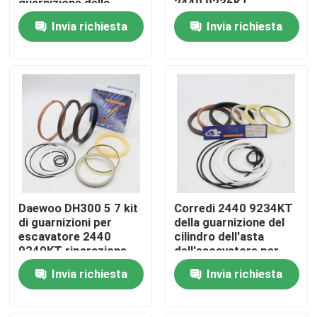
guarnizione della
2440 9236KT
benna di Daewoo
riparazione del
Invia richiesta
Invia richiesta
DH220 5
braccio
Circa noi
Giro della fabbrica
Controllo di qualità
Contattici
Daewoo DH300 5 7 kit
Corredi 2440 9234KT
Notizie
di guarnizioni per
della guarnizione del
escavatore 2440
cilindro dell'asta
9240KT riparazione
dell'escavatore per
Casi
del braccio del
Daewoo DH220 5
Invia richiesta
Invia richiesta
cilindro
Corredo idraulico della guarnizione dell'interruttore