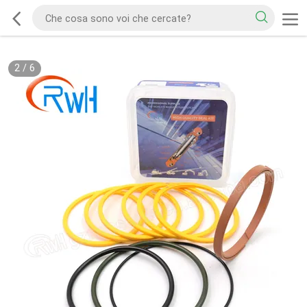
2
/
6