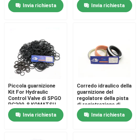
pompa di KOMATSU
valvola di regolazione
Invia richiesta
Invia richiesta
PC200-7
Circa noi
Giro della fabbrica
Controllo di qualità
Contattici
Piccola guarnizione
Corredo idraulico della
Kit For Hydraulic
guarnizione del
Notizie
Control Valve di SPGO
regolatore della pista
PC200-8 KOMATSU
di registrazione di
riparazione per
Invia richiesta
Invia richiesta
Casi
KOMATSU PC200
Corredo idraulico della guarnizione dell'interruttore