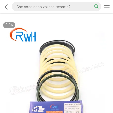
2
/
6