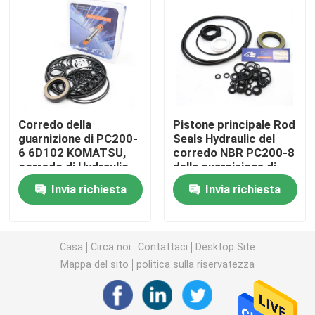
Escavatore Seal Kit
corredo della guarnizione del jcb
Corredo della
Pistone principale Rod
Corredo della guarnizione di KOMATSU
guarnizione di PC200-
Seals Hydraulic del
6 6D102 KOMATSU,
corredo NBR PC200-8
corredo di Hydraulic
della guarnizione di
Rod Seal idraulico
Pump Repair
KOMATSU della
Invia richiesta
Invia richiesta
dell'escavatore
pompa
Guarnizione idraulica
Casa
Circa noi
Contattaci
Desktop Site
Parapolvere idraulica
Mappa del sito
politica sulla riservatezza
Guarnizione idraulica del pistone