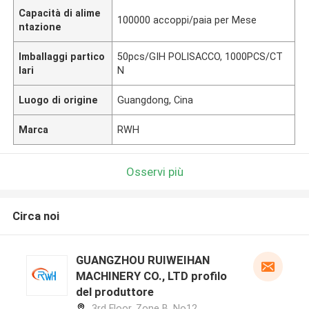
Capacità di alime
100000 accoppi/paia per Mese
ntazione
Imballaggi partico
50pcs/GIH POLISACCO, 1000PCS/CT
lari
N
Luogo di origine
Guangdong, Cina
Marca
RWH
Osservi più
Circa noi
GUANGZHOU RUIWEIHAN
MACHINERY CO., LTD profilo
del produttore
3rd Floor, Zone B, No12,