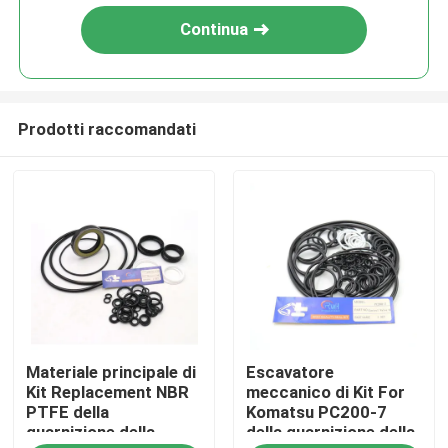
Continua
Prodotti raccomandati
Casa
Materiale principale di
Escavatore
Prodotti
Kit Replacement NBR
meccanico di Kit For
PTFE della
Komatsu PC200-7
guarnizione della
della guarnizione della
Video