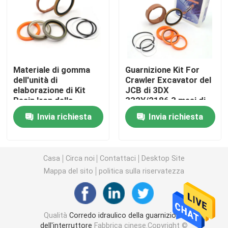
Escavatore Seal Kit
corredo della guarnizione del jcb
Materiale di gomma
Guarnizione Kit For
dell'unità di
Crawler Excavator del
elaborazione di Kit
JCB di 3DX
Corredo della guarnizione di KOMATSU
Resin Iron della
332Y/2186 3 mesi di
guarnizione idraulica
garanzia
Invia richiesta
Invia richiesta
del JCB per 332Y-
Rod Seal idraulico
5599
Guarnizione idraulica
Casa
Circa noi
Contattaci
Desktop Site
Mappa del sito
politica sulla riservatezza
Parapolvere idraulica
Qualità
Corredo idraulico della guarnizione
Guarnizione idraulica del pistone
dell'interruttore
Fabbrica cinese.Copyright ©