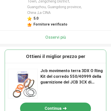
Town, Zengcheng District,
Guangzhou, Guangdong province,
China ,La CINA
5.0
Fornitore verificato
Osservi più
Ottieni il miglior prezzo per
Jcb movimento terra 3DX O Ring
Kit del corredo 550/40999 della
guarnizione del JCB 3CX di
riparazione
Continua