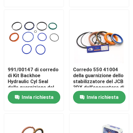
l'escavatore a
elaborazione
cucchiaia rovescia
Circa noi
Giro della fabbrica
Controllo di qualità
991/00147 di corredo
Corredo 550 41004
Contattici
di Kit Backhoe
della guarnizione dello
Hydraulic Cyl Seal
stabilizzatore del JCB
della guarnizione del
3DX dell'escavatore di
Notizie
JCB
NBR PTFE
Invia richiesta
Invia richiesta
Casi
Corredo idraulico della guarnizione dell'interruttore