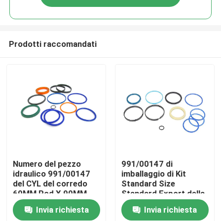
Prodotti raccomandati
Casa
Numero del pezzo
991/00147 di
idraulico 991/00147
imballaggio di Kit
del CYL del corredo
Standard Size
Prodotti
60MM Rod X 90MM
Standard Export della
della guarnizione del
guarnizione del JCB
Invia richiesta
Invia richiesta
JCB del CYL per
dell'unità di
Video