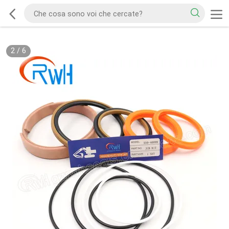
2
/
6