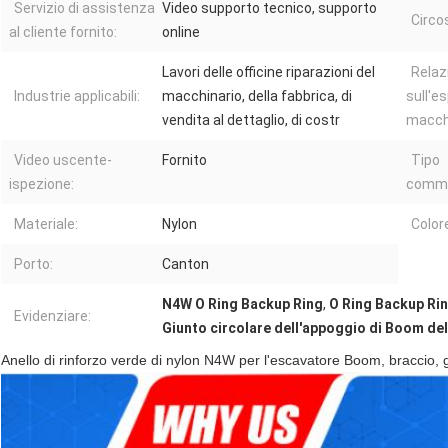
Servizio di assistenza
Video supporto tecnico, supporto
Circo
al cliente fornito:
online
Lavori delle officine riparazioni del
Relaz
Industrie applicabili:
macchinario, della fabbrica, di
sull'e
vendita al dettaglio, di costr
macchi
Video uscente-
Fornito
Tipo
ispezione:
comme
Materiale:
Nylon
Color
Porto:
Canton
N4W O Ring Backup Ring
,
O Ring Backup Ri
Evidenziare:
Giunto circolare dell'appoggio di Boom de
Anello di rinforzo verde di nylon N4W per l'escavatore Boom, braccio, g