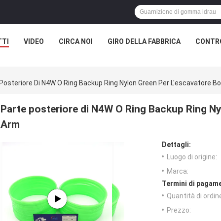
TTI
VIDEO
CIRCA NOI
GIRO DELLA FABBRICA
CONTRO
Posteriore Di N4W O Ring Backup Ring Nylon Green Per L'escavatore 
Parte posteriore di N4W O Ring Backup Ring N
Arm
Dettagli:
Luogo di origine:
Marca:
Termini di pagame
Quantità di ordin
Prezzo: