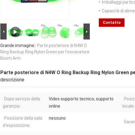
Imballaggi partico
Capacità di alim
Contatto
Grande immagine :
Parte posteriore di N4W O
Ring Backup Ring Nylon Green per l'escavatore
Boom Arm
Parte posteriore di N4W O Ring Backup Ring Nylon Green p
descrizione
Dopo servizio della
Video supporto tecnico, supporto
Posiz
garanzia:
online
locale:
Posizione della sala
nessuno
Garan
d'esposizione: