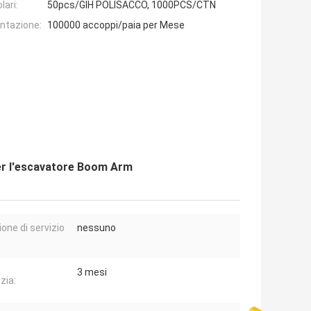
lari:
50pcs/GIH POLISACCO, 1000PCS/CTN
entazione:
100000 accoppi/paia per Mese
er l'escavatore Boom Arm
ione di servizio
nessuno
3 mesi
zia: