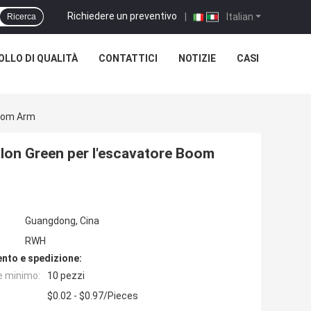
Richiedere un preventivo
|
Italian
Ricerca
LLO DI QUALITÀ
CONTATTICI
NOTIZIE
CASI
Boom Arm
ylon Green per l'escavatore Boom
Guangdong, Cina
RWH
nto e spedizione:
e minimo:
10 pezzi
$0.02 - $0.97/Pieces