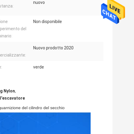
nuovo
stanza:
ione
Non disponibile
sperimento del
nario:
Nuovo prodotto 2020
rcializzante:
e:
verde
ng Nylon
,
ll'escavatore
uarnizione del cilindro del secchio