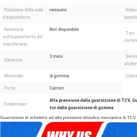
Posizione della sala
nessuno
Video
d'esposizione:
ispezi
Relazione
Non disponibile
Tipo
sull'esperimento del
comme
macchinario:
3 mesi
Servi
Garanzia:
al clie
Materiale:
di gomma
Color
Porto:
Canton
Alta pressione della guarnizione di TCV
,
Gu
Evidenziare:
tcv della guarnizione di gomma
Guarnizione di scheletro ad alta pressione idraulica meccanica di TCV