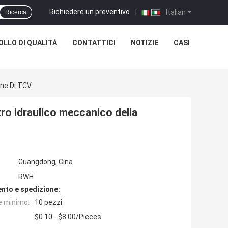
Richiedere un preventivo
|
Italian
Ricerca
LLO DI QUALITÀ
CONTATTICI
NOTIZIE
CASI
one Di TCV
tro idraulico meccanico della
Guangdong, Cina
RWH
nto e spedizione:
e minimo:
10 pezzi
$0.10 - $8.00/Pieces