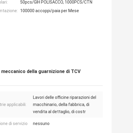
lari:
50pcs/GIH POLISACCO, 1000PCS/CTN
entazione:
100000 accoppi/paia per Mese
o meccanico della guarnizione di TCV
Lavori delle officine riparazioni del
rie applicabili:
macchinario, della fabbrica, di
vendita al dettaglio, di costr
ione di servizio
nessuno