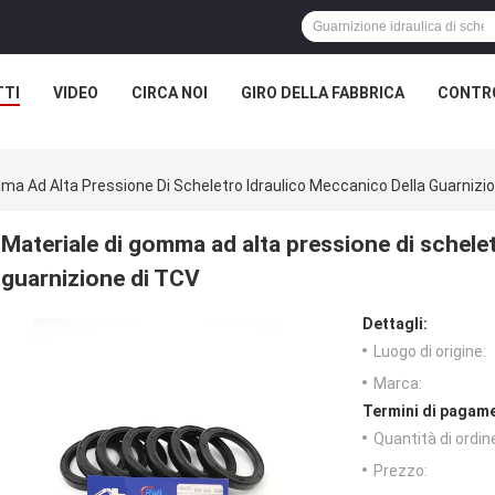
TTI
VIDEO
CIRCA NOI
GIRO DELLA FABBRICA
CONTRO
ma Ad Alta Pressione Di Scheletro Idraulico Meccanico Della Guarnizi
Materiale di gomma ad alta pressione di schele
guarnizione di TCV
Dettagli:
Luogo di origine:
Marca:
Termini di pagame
Quantità di ordin
Prezzo: