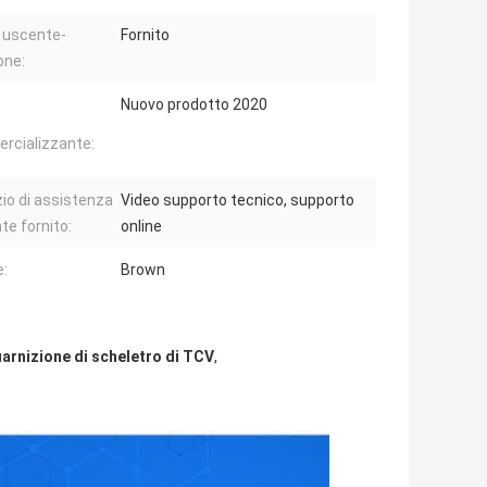
 uscente-
Fornito
one:
Nuovo prodotto 2020
rcializzante:
zio di assistenza
Video supporto tecnico, supporto
nte fornito:
online
e:
Brown
arnizione di scheletro di TCV
,