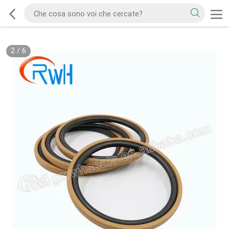
2
/
6