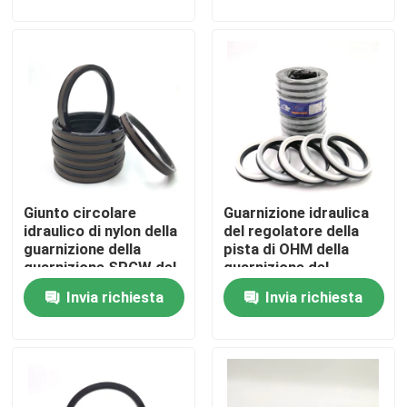
Circa noi
Giro della fabbrica
Controllo di qualità
Giunto circolare
Guarnizione idraulica
Contattici
idraulico di nylon della
del regolatore della
guarnizione della
pista di OHM della
guarnizione SPGW del
guarnizione del
Notizie
pistone per
pistone di colore
Invia richiesta
Invia richiesta
l'escavatore
bianco nero
Casi
Corredo idraulico della guarnizione dell'interruttore