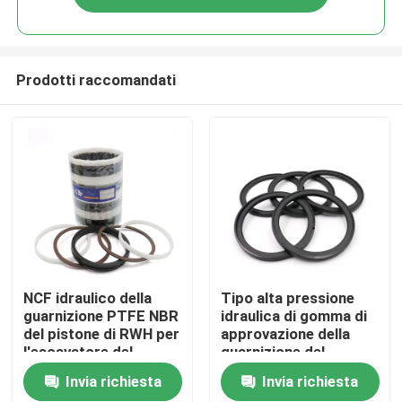
Prodotti raccomandati
Casa
NCF idraulico della
Tipo alta pressione
guarnizione PTFE NBR
idraulica di gomma di
del pistone di RWH per
approvazione della
Prodotti
l'escavatore del
guarnizione del
cingolo
pistone del compatto
Invia richiesta
Invia richiesta
Video