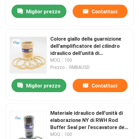
Miglior prezzo
Contattaci
Colore giallo della guarnizione
dell'amplificatore del cilindro
idraulico dell'unità di
elaborazione di SJ Corea per
MOQ：100
l'escavatore
Prezzo：RMB&USD
Miglior prezzo
Contattaci
Materiale idraulico dell'unità di
elaborazione NY di RWH Rod
Buffer Seal per l'escavatore del
cingolo
MOQ：100