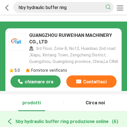
GUANGZHOU RUIWEIHAN MACHINERY
CO., LTD
3rd Floor, Zone B, No12, Huanbao 2nd road
,Xiapu, Xintang Town, Zengcheng District,
Guangzhou, Guangdong province, China,La CINA
5.0
Fornitore verificato
chiamare ora
Contattaci
prodotti
Circa noi
hby hydraulic buffer ring produzione online
(6)