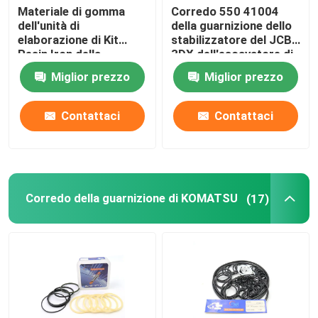
Materiale di gomma
Corredo 550 41004
dell'unità di
della guarnizione dello
Kit guarnizioni caricatore
elaborazione di Kit
stabilizzatore del JCB
Resin Iron della
3DX dell'escavatore di
guarnizione idraulica
NBR PTFE
Miglior prezzo
Miglior prezzo
del JCB per 332Y-5599
Contattaci
Contattaci
Corredo della guarnizione di KOMATSU
(17)