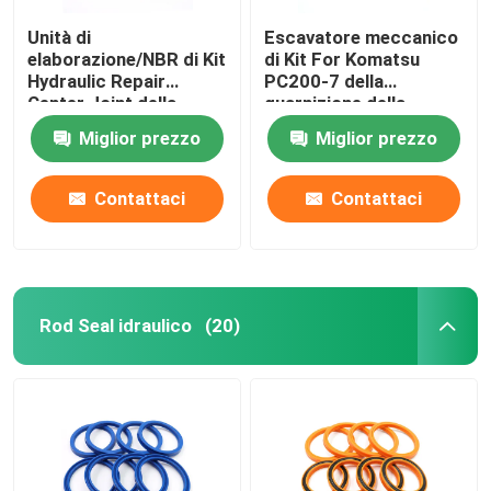
Unità di
Escavatore meccanico
elaborazione/NBR di Kit
di Kit For Komatsu
Hydraulic Repair
PC200-7 della
Center Joint della
guarnizione della
guarnizione di PC200-7
valvola di regolazione
Miglior prezzo
Miglior prezzo
KOMATSU
Contattaci
Contattaci
Rod Seal idraulico
(20)