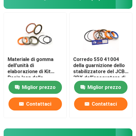
Escavatore Seal Kit
corredo della guarnizione del jcb
Corredo della guarnizione di KOMATSU
Materiale di gomma
Corredo 550 41004
dell'unità di
della guarnizione dello
elaborazione di Kit
stabilizzatore del JCB
Rod Seal idraulico
Resin Iron della
3DX dell'escavatore di
guarnizione idraulica
NBR PTFE
Miglior prezzo
Miglior prezzo
del JCB per 332Y-5599
Guarnizione idraulica
Contattaci
Contattaci
Parapolvere idraulica
Guarnizione idraulica del pistone