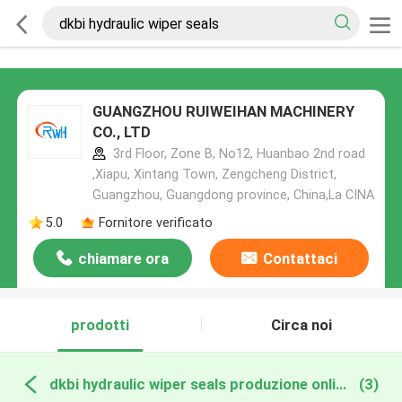
GUANGZHOU RUIWEIHAN MACHINERY
CO., LTD
3rd Floor, Zone B, No12, Huanbao 2nd road
,Xiapu, Xintang Town, Zengcheng District,
Guangzhou, Guangdong province, China,La CINA
5.0
Fornitore verificato
chiamare ora
Contattaci
prodotti
Circa noi
dkbi hydraulic wiper seals produzione online
(3)