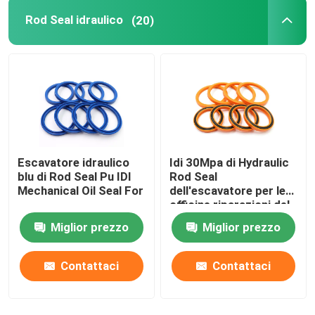
Rod Seal idraulico
(20)
Kit guarnizioni caricatore
Escavatore idraulico
Idi 30Mpa di Hydraulic
blu di Rod Seal Pu IDI
Rod Seal
Mechanical Oil Seal For
dell'escavatore per le
officine riparazioni del
macchinario
Miglior prezzo
Miglior prezzo
Contattaci
Contattaci