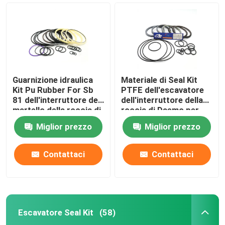
Guarnizione idraulica
Materiale di Seal Kit
Kit Pu Rubber For Sb
PTFE dell'escavatore
81 dell'interruttore del
dell'interruttore della
martello della roccia di
roccia di Daemo per
riparazione
DMB 140
Miglior prezzo
Miglior prezzo
Contattaci
Contattaci
Casa
Prodotti
Escavatore Seal Kit
(58)
Video