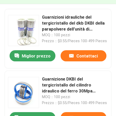
Guarnizioni idrauliche del
tergicristallo del dkb DKBI della
parapolvere dell'unità di
elaborazione per attrezzatura
MOQ：100 pezzi
per l'edilizia
Prezzo：$0.55/Pieces 100-499 Pieces
Miglior prezzo
Contattaci
Guarnizione DKBI del
tergicristallo del cilindro
idraulico del ferro 30Mpa
dell'unità di elaborazione con
MOQ：100 pezzi
colore blu
Prezzo：$0.55/Pieces 100-499 Pieces