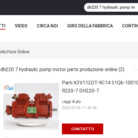
TTI
VIDEO
CIRCA NOI
GIRO DELLA FABBRICA
CONTRO
oduttore Online
dh220 7 hydraulic pump motor parts produzione online
(2)
Parti K3V112DT-9C14 31Q6-10010 d
R220-7 DH220-7
Leggi di più
2022-07-06 11:40:46
CONTATTO