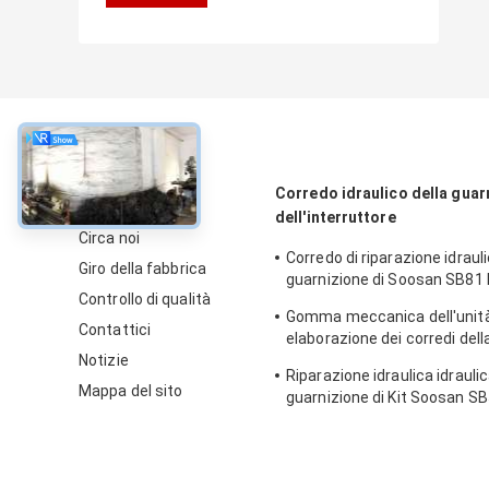
circa
Corredo idraulico della guar
dell'interruttore
Circa noi
Corredo di riparazione idrauli
Giro della fabbrica
guarnizione di Soosan SB81
Controllo di qualità
l'escavatore del cingolo
Gomma meccanica dell'unità
Contattici
elaborazione dei corredi dell
Notizie
del martello dell'interruttor
Riparazione idraulica idraulic
Sb81
Mappa del sito
guarnizione di Kit Soosan SB
guarnizione dell'interruttore 
elaborazione