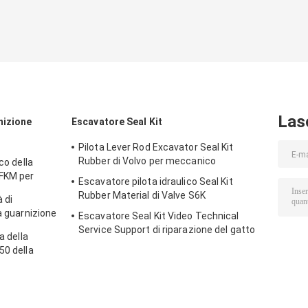
Las
nizione
Escavatore Seal Kit
Pilota Lever Rod Excavator Seal Kit
Rubber di Volvo per meccanico
co della
 FKM per
Escavatore pilota idraulico Seal Kit
Rubber Material di Valve S6K
 di
a guarnizione
Escavatore Seal Kit Video Technical
e per Sooan
Service Support di riparazione del gatto
a della
966D
50 della
dell'unità di