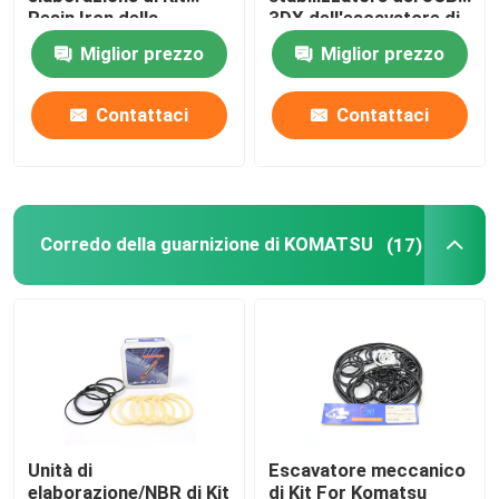
Resin Iron della
3DX dell'escavatore di
guarnizione idraulica
NBR PTFE
Miglior prezzo
Miglior prezzo
Escavatore Seal Kit
del JCB per 332Y-5599
Contattaci
Contattaci
corredo della guarnizione del jcb
Corredo della guarnizione di KOMATSU
Corredo della guarnizione di KOMATSU
(17)
Rod Seal idraulico
Guarnizione idraulica
Parapolvere idraulica
Unità di
Escavatore meccanico
Guarnizione idraulica del pistone
elaborazione/NBR di Kit
di Kit For Komatsu