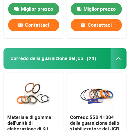
15880
Pump Seal
Miglior prezzo
Miglior prezzo
dell'escavatore DX225
Circa noi
Contattaci
Contattaci
Giro della fabbrica
Controllo di qualità
corredo della guarnizione del jcb
(20)
Contattici
Notizie
Casi
Materiale di gomma
Corredo 550 41004
dell'unità di
della guarnizione dello
Corredo idraulico della guarnizione dell'interruttore
elaborazione di Kit
stabilizzatore del JCB