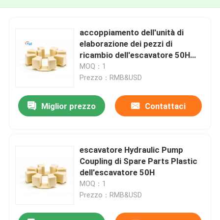
accoppiamento dell'unità di
elaborazione dei pezzi di
ricambio dell'escavatore 50H
per PC200 1 PC220 2 HD700 1
MOQ：1
HD800 5
Prezzo：RMB&USD
Miglior prezzo
Contattaci
escavatore Hydraulic Pump
Coupling di Spare Parts Plastic
dell'escavatore 50H
MOQ：1
Prezzo：RMB&USD