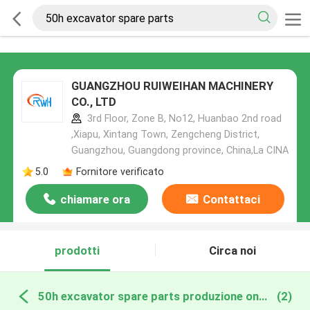
GUANGZHOU RUIWEIHAN MACHINERY
CO., LTD
3rd Floor, Zone B, No12, Huanbao 2nd road
,Xiapu, Xintang Town, Zengcheng District,
Guangzhou, Guangdong province, China,La CINA
5.0
Fornitore verificato
chiamare ora
Contattaci
prodotti
Circa noi
50h excavator spare parts produzione online
(2)