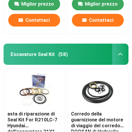
riparazione
DMB 140
Miglior prezzo
Miglior prezzo
Contattaci
Contattaci
Escavatore Seal Kit
(58)
Casa
Prodotti
asta di riparazione di
Corredo della
Seal Kit For R210LC-7
guarnizione del motore
Hyundai
di viaggio del corredo
Video
dell'escavatore 31Y1-
DOOSAN di Hydraulic